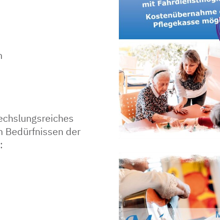
n
wechslungsreiches
n Bedürfnissen der
: