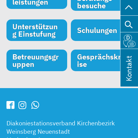
leistungen
besuche
Unterstützun
Schulungen
g Einstufung
Betreuungsgr
Gesprächskre
Kontakt
uppen
ise
Diakoniestationsverband Kirchenbezirk
Weinsberg Neuenstadt