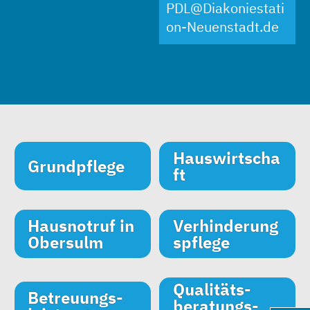
PDL@Diakoniestati
on-Neuenstadt.de
Hauswirtscha
Grundpflege
ft
Hausnotruf in
Verhinderung
Obersulm
s­pflege
Qualitäts­
Betreuungs­
beratungs­