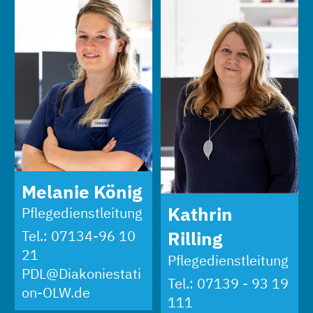
Melanie König
Kathrin
Pflegedienstleitung
Tel.:
07134-96 10
Rilling
21
Pflegedienstleitung
PDL@Diakoniestati
Tel.:
07139 - 93 19
on-OLW.de
111